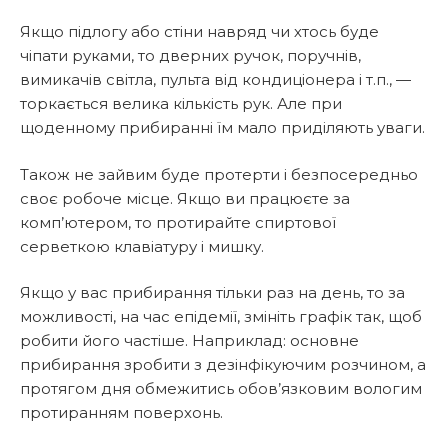
Якщо підлогу або стіни навряд чи хтось буде
чіпати руками, то дверних ручок, поручнів,
вимикачів світла, пульта від кондиціонера і т.п., —
торкається велика кількість рук. Але при
щоденному прибиранні їм мало приділяють уваги.
Також не зайвим буде протерти і безпосередньо
своє робоче місце. Якщо ви працюєте за
комп’ютером, то протирайте спиртової
серветкою клавіатуру і мишку.
Якщо у вас прибирання тільки раз на день, то за
можливості, на час епідемії, змініть графік так, щоб
робити його частіше. Наприклад: основне
прибирання зробити з дезінфікуючим розчином, а
протягом дня обмежитись обов’язковим вологим
протиранням поверхонь.