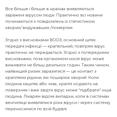
Все більше і більше в країнах виявляються
заражені вірусом люди. Практично всі новини
починаються з повідомлень із статистикою
хворих/ видужавших /померлих.
Згідно з висновками ВООЗ, основний шлях
передачі інфекції — крапельний, повітрям вірус
практично не передається. Згідно з попередніми
висновками, поза організмом носія вірус може
виживати не більш декількох годин. Таким чином,
найвищий ризик заразитися ­— це контакт з
краплями рідини, які поширює хворий. Коли
людина кашляє або чхає, краплі осідають на
поверхнях і вже звідти вірус може “підібрати” інша
людина. Лікарям відомі випадки, коли в системах
вентиляції виявлялися різні віруси і через систему
переносилися по всій будівлі.