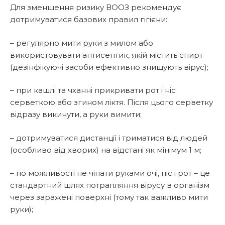
Для зменшення ризику ВООЗ рекомендує
дотримуватися базових правил гігієни:
– регулярно мити руки з милом або
використовувати антисептик, якій містить спирт
(дезінфікуючі засоби ефективно знищують вірус);
– при кашлі та чханні прикривати рот і ніс
серветкою або згином ліктя. Після цього серветку
відразу викинути, а руки вимити;
– дотримуватися дистанції і триматися від людей
(особливо від хворих) на відстані як мінімум 1 м;
– по можливості не чіпати руками очі, ніс і рот – це
стандартний шлях потрапляння вірусу в організм
через заражені поверхні (тому так важливо мити
руки);