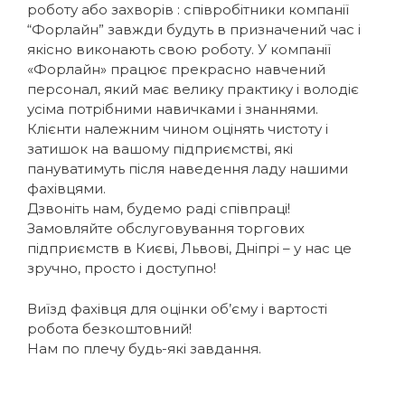
роботу або захворів : співробітники компанії
“Форлайн” завжди будуть в призначений час і
якісно виконають свою роботу. У компанії
«Форлайн» працює прекрасно навчений
персонал, який має велику практику і володіє
усіма потрібними навичками і знаннями.
Клієнти належним чином оцінять чистоту і
затишок на вашому підприємстві, які
пануватимуть після наведення ладу нашими
фахівцями.
Дзвоніть нам, будемо раді співпраці!
Замовляйте обслуговування торгових
підприємств в Києві, Львові, Дніпрі – у нас це
зручно, просто і доступно!
Виїзд фахівця для оцінки об’єму і вартості
робота безкоштовний!
Нам по плечу будь-які завдання.