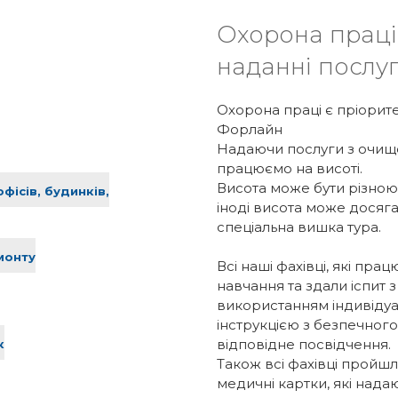
Охорона праці
наданні послу
Охорона праці є пріорите
Форлайн
Надаючи послуги з очище
працюємо на висоті.
Висота може бути різною.
ісів, будинків,
іноді висота може досяга
спеціальна вишка тура.
монту
Всі наші фахівці, які пр
навчання та здали іспит 
використанням індивідуа
інструкцією з безпечног
відповідне посвідчення.
к
Також всі фахівці пройш
медичні картки, які нада