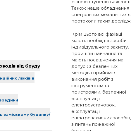
різною ступеню важкості
Також наше обладнання 
спеціальних механічних л
протоколи таких дослідж
Крім цього всі фахівці
мають необхідні засоби
індивідуального захисту,
пройшли навчання та
мають посвідчення на
оводів від бруду
допуск з безпечних
методів і прийомів
кційних люків в
виконання робіт з
інструментом та
пристроями, безпечної
експлуатації
середини
електроустановок,
експлуатації
в заміському будинку/
електрозахисних засобів,
з питань пожежної
безпеки.