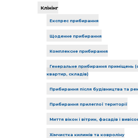
Клінінг
Експрес прибирання
Щоденне прибирання
Комплексне прибирання
Генеральне прибирання приміщень (оф
квартир, складів)
Прибирання після будівництва та ре
Прибирання прилеглої території
Миття вікон і вітрин, фасадів і вивісо
Хімчистка килимів та ковроліну