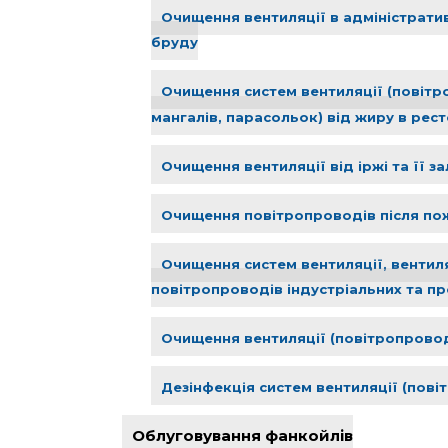
Очищення вентиляції в адміністратив
бруду
Очищення систем вентиляції (повітр
мангалів, парасольок) від жиру в рес
Очищення вентиляції від іржі та її з
Очищення повітропроводів після по
Очищення систем вентиляції, вентиля
повітропроводів індустріальних та п
Очищення вентиляції (повітропроводі
Дезінфекція систем вентиляції (пові
Облуговування фанкойлів