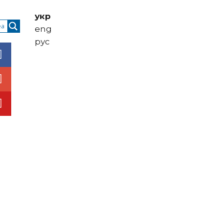
укр
eng
рус
ти