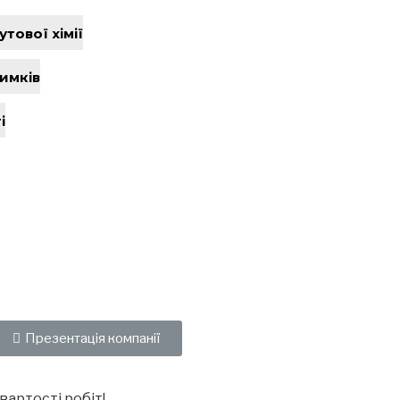
тової хімії
имків
і
Презентація компанії
вартості робіт!