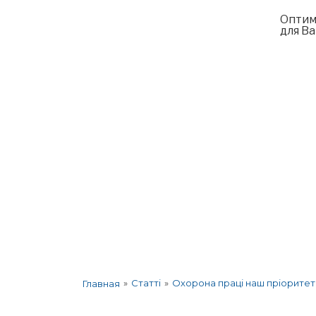
Оптим
для Ва
Про компанію
Послуги
Корпорат
»
Статті
»
Охорона праці наш пріоритет 
Главная