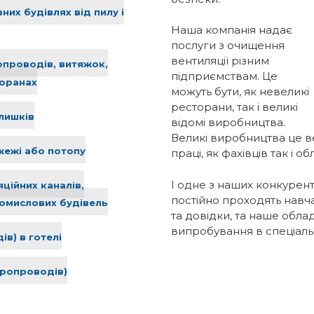
них будівлях від пилу і
Наша компанія надає
послуги з очищення
вентиляції різним
опроводів, витяжок,
підприємствам. Це
торанах
можуть бути, як невеликі
ресторани, так і великі
алишків
відомі виробництва.
Великі виробництва це в
жежі або потопу
праці, як фахівців так і 
І одне з наших конкурентн
ційних каналів,
постійно проходять навча
ромислових будівель
та довідки, та наше обл
випробування в спеціаль
в) в готелі
тропроводів)