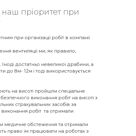
 наш пріоритет при
г
тним при організації робіт в компанії
ння вентиляції ми, як правило,
 Іноді достатньо невеликої драбини, а
ти до 8м- 12м і тоді використовується
ацюють на висоті пройшли спеціальне
з безпечного виконання робіт на висоті з
льних страхувальник засобів за
о виконання робіт та отримали
ли медичне обстеження та отримали
ють право їм працювати на роботах з