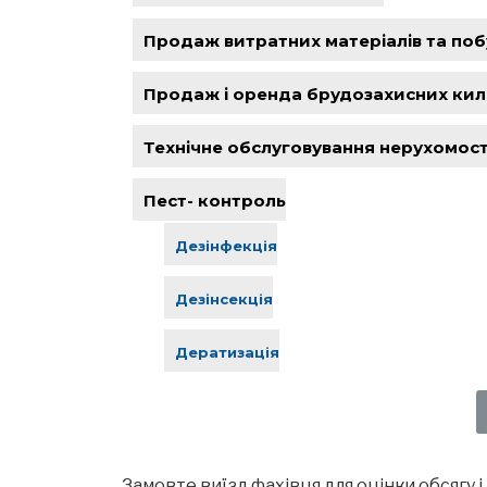
Продаж витратних матеріалів та побу
Продаж і оренда брудозахисних кил
Технічне обслуговування нерухомост
Пест- контроль
Дезінфекція
Дезінсекція
Дератизація
Замовте виїзд фахівця для оцінки обсягу і 