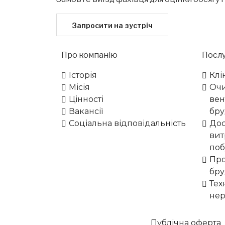
Запросити на зустріч
Про компанію
Послу
Історія
Клі
Місія
Оч
Цінності
вен
Вакансії
бру
Соціальна відповідальність
Дос
вит
поб
Про
бру
Тех
нер
Публічна оферта