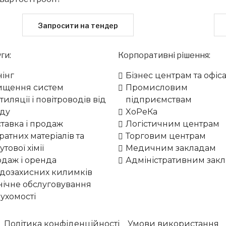
Запросити на тендер
ги:
Корпоративні рішення:
нінг
Бізнес центрам та офіс
ищення систем
Промисловим
тиляції і повітроводів від
підприємствам
ду
XоРеКа
тавка і продаж
Логістичним центрам
ратних матеріалів та
Торговим центрам
утової хімії
Медичним закладам
даж і оренда
Адміністративним зак
дозахисних килимків
нічне обслуговування
ухомості
Політика конфіденційності
Умови використання