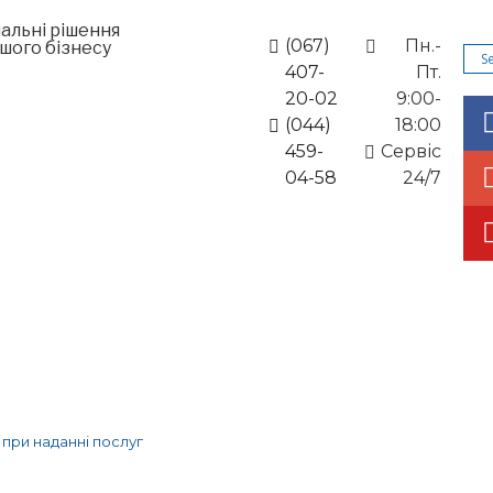
альні рішення
(067)
Пн.-
шого бізнесу
407-
Пт.
20-02
9:00-
(044)
18:00
459-
Cервіс
04-58
24/7
ивні рішення
Новини та акції
Статті
Контак
при наданні послуг