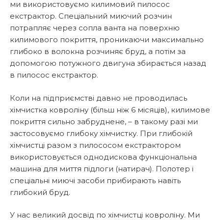
ми використовуємо килимовий пилосос
екстрактор. Спеціальний миючий розчин
потрапляє через сопла ванта на поверхню
килимового покриття, проникаючи максимально
глибоко в волокна розчиняє бруд, а потім за
допомогою потужного двигуна збирається назад
в пилосос екстрактор.
Коли на підприємстві давно не проводилась
хімчистка ковроліну (більш ніж 6 місяців), килимове
покриття сильно забруднене, – в такому разі ми
застосовуємо глибоку хімчистку. При глибокій
хімчистці разом з пилососом екстрактором
використовується однодискова функціональна
машина для миття підлоги (натирач). Полотер і
спеціальні миючі засоби прибирають навіть
глибокий бруд.
У нас великий досвід по хімчистці ковроліну. Ми