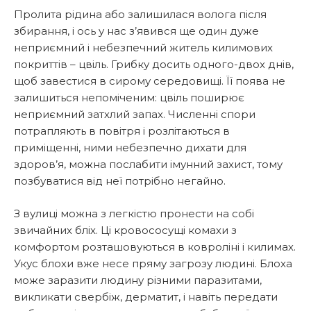
Пролита рідина або залишилася волога після
збирання, і ось у нас з’явився ще один дуже
неприємний і небезпечний житель килимових
покриттів – цвіль. Грибку досить одного-двох днів,
щоб завестися в сирому середовищі. Її поява не
залишиться непоміченим: цвіль поширює
неприємний затхлий запах. Численні спори
потрапляють в повітря і розлітаються в
приміщенні, ними небезпечно дихати для
здоров’я, можна послабити імунний захист, тому
позбуватися від неї потрібно негайно.
З вулиці можна з легкістю пронести на собі
звичайних бліх. Ці кровососущі комахи з
комфортом розташовуються в ковроліні і килимах.
Укус блохи вже несе пряму загрозу людині. Блоха
може заразити людину різними паразитами,
викликати свербіж, дерматит, і навіть передати