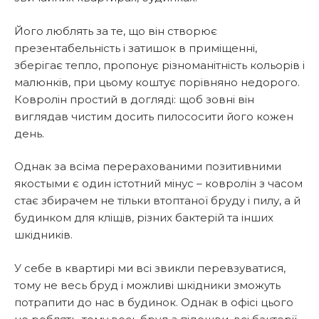
Його люблять за те, що він створює
презентабельність і затишок в приміщенні,
зберігає тепло, пропонує різноманітність кольорів і
малюнків, при цьому коштує порівняно недорого.
Ковролін простий в догляді: щоб зовні він
виглядав чистим досить пилососити його кожен
день.
Однак за всіма перерахованими позитивними
якостыми є один істотний мінус – ковролін з часом
стає збирачем не тільки втоптаної бруду і пилу, а й
будинком для кліщів, різних бактерій та інших
шкідників.
У себе в квартирі ми всі звикли перевзуватися,
тому не весь бруд і можливі шкідники зможуть
потрапити до нас в будинок. Однак в офісі цього