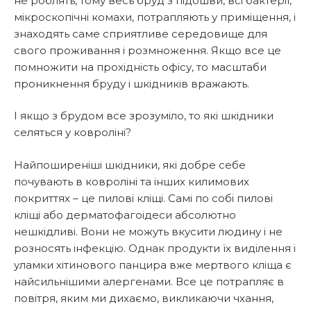
не роблять, тому весь бруд з підошви, всі бактерії,
мікроскопічні комахи, потрапляють у приміщення, і
знаходять саме сприятливе середовище для
свого проживання і розмноження. Якщо все це
помножити на прохідність офісу, то масштаби
проникнення бруду і шкідників вражають.
І якщо з брудом все зрозуміло, то які шкідники
селяться у ковроліні?
Найпоширеніші шкідники, які добре себе
почувають в ковроліні та інших килимових
покриттях – це пилові кліщі. Самі по собі пилові
кліщі або дерматофагоідеси абсолютно
нешкідливі. Вони не можуть вкусити людину і не
розносять інфекцію. Однак продукти їх виділення і
уламки хітинового панцира вже мертвого кліща є
найсильнішими алергенами. Все це потрапляє в
повітря, яким ми дихаємо, викликаючи чхання,