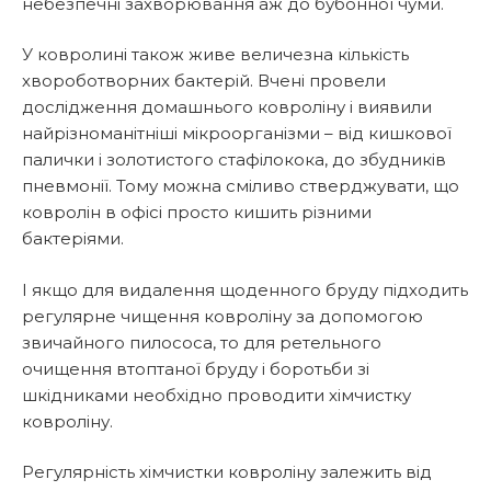
небезпечні захворювання аж до бубонної чуми.
У ковролині також живе величезна кількість
хвороботворних бактерій. Вчені провели
дослідження домашнього ковроліну і виявили
найрізноманітніші мікроорганізми – від кишкової
палички і золотистого стафілокока, до збудників
пневмонії. Тому можна сміливо стверджувати, що
ковролін в офісі просто кишить різними
бактеріями.
І якщо для видалення щоденного бруду підходить
регулярне чищення ковроліну за допомогою
звичайного пилососа, то для ретельного
очищення втоптаної бруду і боротьби зі
шкідниками необхідно проводити хімчистку
ковроліну.
Регулярність хімчистки ковроліну залежить від