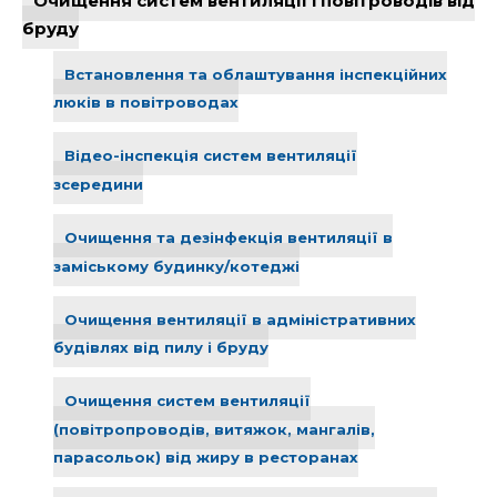
Очищення систем вентиляції і повітроводів від
бруду
Встановлення та облаштування інспекційних
люків в повітроводах
Відео-інспекція систем вентиляції
зсередини
Очищення та дезінфекція вентиляції в
заміському будинку/котеджі
Очищення вентиляції в адміністративних
будівлях від пилу і бруду
Очищення систем вентиляції
(повітропроводів, витяжок, мангалів,
парасольок) від жиру в ресторанах