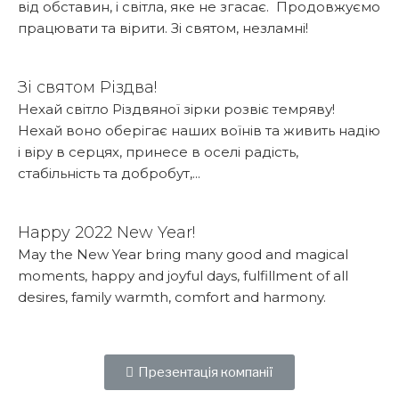
від обставин, і світла, яке не згасає. Продовжуємо
працювати та вірити. Зі святом, незламні!
Детальніше...
Зі святом Різдва!
Нехай світло Різдвяної зірки розвіє темряву!
Нехай воно оберігає наших воїнів та живить надію
і віру в серцях, принесе в оселі радість,
стабільність та добробут,...
Детальніше...
Happy 2022 New Year!
May the New Year bring many good and magical
moments, happy and joyful days, fulfillment of all
desires, family warmth, comfort and harmony.
Детальніше...
Презентація компанії