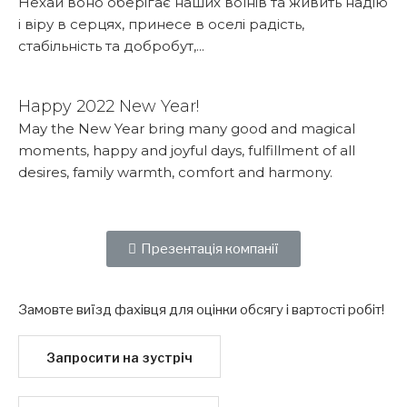
Нехай воно оберігає наших воїнів та живить надію
і віру в серцях, принесе в оселі радість,
стабільність та добробут,...
Детальніше...
Happy 2022 New Year!
May the New Year bring many good and magical
moments, happy and joyful days, fulfillment of all
desires, family warmth, comfort and harmony.
Детальніше...
Презентація компанії
Замовте виїзд фахівця для оцінки обсягу і вартості робіт!
Запросити на зустріч