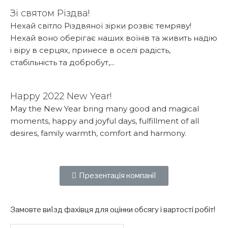
Зі святом Різдва!
Нехай світло Різдвяної зірки розвіє темряву!
Нехай воно оберігає наших воїнів та живить надію
і віру в серцях, принесе в оселі радість,
стабільність та добробут,...
Детальніше...
Happy 2022 New Year!
May the New Year bring many good and magical
moments, happy and joyful days, fulfillment of all
desires, family warmth, comfort and harmony.
Детальніше...
Презентація компанії
Замовте виїзд фахівця для оцінки обсягу і вартості робіт!