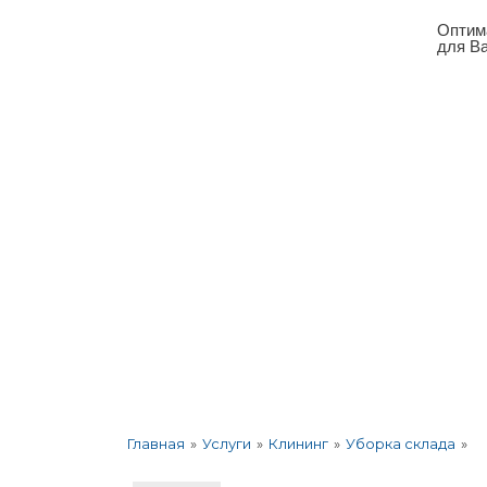
Оптим
для В
О компании
Услуги
Корпоратив
»
Услуги
»
Клининг
»
Уборка склада
»
Главная