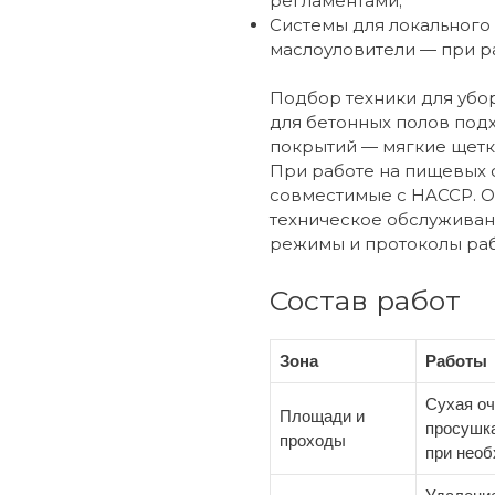
регламентами;
Системы для локального
маслоуловители — при р
Подбор техники для убор
для бетонных полов под
покрытий — мягкие щетк
При работе на пищевых 
совместимые с HACCP. 
техническое обслуживан
режимы и протоколы раб
Состав работ
Зона
Работы
Сухая оч
Площади и
просушка
проходы
при нео