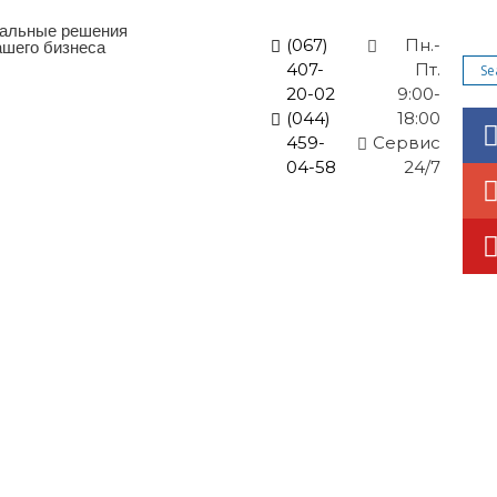
альные решения
(067)
Пн.-
ашего бизнеса
407-
Пт.
20-02
9:00-
(044)
18:00
459-
Cервис
04-58
24/7
ные решения
Новости и акции
Статьи
Контакт