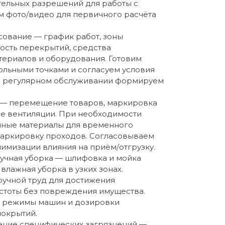
ельных разрешений для работы с
 фото/видео для первичного расчёта
сование — график работ, зоны
ость перекрытий, средства
териалов и оборудования. Готовим
ольными точками и согласуем условия
ри регулярном обслуживании формируем
 — перемещение товаров, маркировка
ие вентиляции. При необходимости
чные материалы для временного
маркировку проходов. Согласовываем
имизации влияния на приём/отгрузку.
ручная уборка — шлифовка и мойка
 влажная уборка в узких зонах.
ручной труд для достижения
стоты без повреждения имущества.
 режимы машин и дозировки
покрытий.
нение специфических загрязнений —