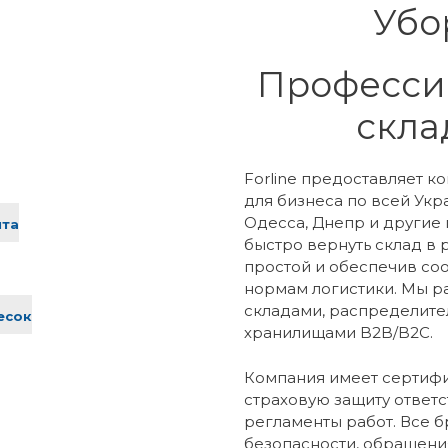
Убо
Професси
склад
Forline предоставляет 
для бизнеса по всей Укр
Одесса, Днепр и другие 
нта
быстро вернуть склад в
простой и обеспечив со
нормам логистики. Мы р
складами, распределит
есок
хранилищами B2B/B2C.
Компания имеет сертиф
страховую защиту ответ
регламенты работ. Все б
безопасности, обращени