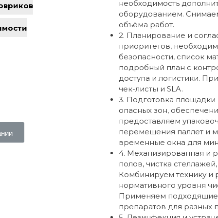
необходимость дополнит
овриков
оборудованием. Снимаем
объёма работ.
имости
2. Планирование и согла
приоритетов, необходим
безопасности, список ма
подробный план с контр
доступа и логистики. П
чек-листы и SLA.
3. Подготовка площадки
опасных зон, обеспечен
предоставляем упаково
перемещения паллет и 
ании
временные окна для мин
4. Механизированная и 
полов, чистка стеллажей,
Комбинируем технику и 
нормативного уровня чи
Применяем подходящие
препаратов для разных 
5. Дезинфекция и устра