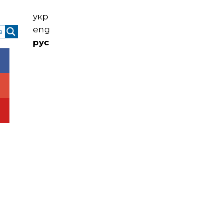
укр
eng
рус
ы