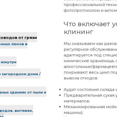
профессиональной техни
фотопротоколом и актом
Что включает у
клининг
ховодов от грязи
Мы оказываем как разовы
онных люков в
регулярное обслуживани
адаптируется под специ
химические хранилища, 
 изнутри
алкогольные/фармацевт
покрывают весь цикл под
в загородном доме /
вывоза отходов.
Аудит состояния склада 
ных зданиях от пыли и
Предварительная сухая 
материалов;
Механизированная мойк
водов, вытяжек,
машины);
ах