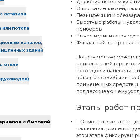
Удаление пятен масла и 
Очистка стеллажей, палле
е остатков
Дезинфекция и обеззара
Высотные работы и удале
 или потопа
приборов;
Вынос и утилизация мусо
Финальный контроль каче
ционных каналов,
мышленных зданий
Дополнительно можем по
прилегающей территории
в отеле
проходов и нанесению п
объектов с особыми тре
здуховодов)
применённых средств и 
поддерживающему уход
Этапы работ пр
1. Осмотр и выезд специ
ериалов и бытовой
наличия загрязнений, дос
этом этапе фиксируем ри