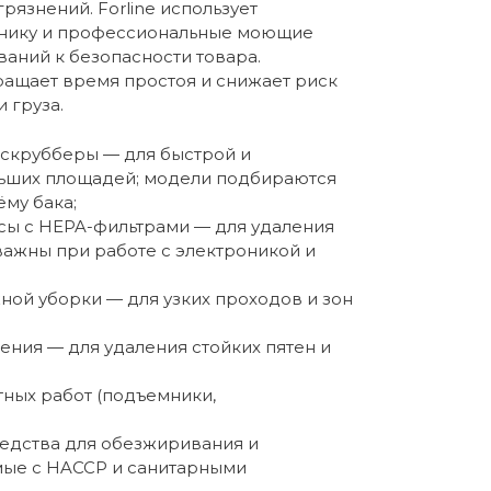
рязнений. Forline использует
нику и профессиональные моющие
ваний к безопасности товара.
ращает время простоя и снижает риск
 груза.
скрубберы — для быстрой и
льших площадей; модели подбираются
ёму бака;
ы с HEPA-фильтрами — для удаления
важны при работе с электроникой и
ной уборки — для узких проходов и зон
ения — для удаления стойких пятен и
ных работ (подъемники,
едства для обезжиривания и
мые с HACCP и санитарными