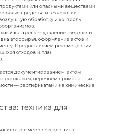
 продуктами или опасными веществами
анные средства и технологии.
воздушную обработку и контроль
роорганизмов.
льный контроль — удаление твердых и
овка вторсырья, оформление актов и
лиенту. Предоставляем рекомендации
ихся отходов и план
а.
ается документированием: актом
топротоколом, перечнем применённых
мости — сертификатами на химические
ства: техника для
сит от размеров склада, типа