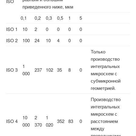
ISO
приведенного ниже, мкм
0,1
0,2
0,3
0,5
1
5
ISO 1
10
2
0
0
0
0
ISO 2
100
24
10
4
0
0
Только
производство
1
интегральных
ISO 3
237
102
35
8
0
000
микросхем с
субмикронной
геометрией.
Производство
интегральных
микросхем с
10
2
1
ISO 4
352
83
0
расстоянием
000
370
020
между
проводниками